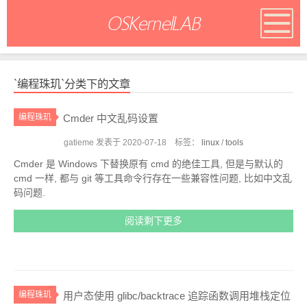
OSKernelLAB
OS内核实验室
`编程珠玑`分类下的文章
编程珠玑
Cmder 中文乱码设置
gatieme 发表于
2020-07-18
标签：
linux
/
tools
Cmder 是 Windows 下替换原有 cmd 的绝佳工具, 但是与默认的
cmd 一样, 都与 git 等工具命令行存在一些兼容性问题, 比如中文乱
码问题.
阅读剩下更多
编程珠玑
用户态使用 glibc/backtrace 追踪函数调用堆栈定位