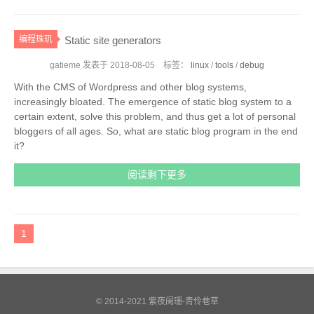
编程珠玑
Static site generators
gatieme 发表于
2018-08-05
标签：
linux
/
tools
/
debug
With the CMS of Wordpress and other blog systems,
increasingly bloated. The emergence of static blog system to a
certain extent, solve this problem, and thus get a lot of personal
bloggers of all ages. So, what are static blog program in the end
it?
阅读剩下更多
1
© 2014-2021
紫夜阑珊-青伶巷草