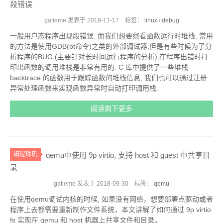
段错误
gatieme 发表于
2018-11-17
标签：
linux
/
debug
一般用户态程序出现段错误, 而我们想要察看函数运行时堆栈, 常用
的方法是使用GDB(bt命令)之类的外部调试器,但是有些时候为了分
析程序的BUG,(主要针对长时间运行程序的分析),在程序出错时打
印出函数的调用堆栈是非常有用的. C 库中提供了一些堆栈
backtrace 的函数用于跟踪函数的堆栈信息, 我们也可以通过注册
异常处理函数来实现函数异常时自动打印调用栈.
阅读剩下更多
编程珠玑
qemu中使用 9p virtio, 支持 host 和 guest 中共享目
录
gatieme 发表于
2018-09-30
标签：
qemu
在使用qemu调试内核的时候, 如果没有网络，想要部署点驱动或者
程序上去都需要重新制作文件系统，本文讲解了如何通过 9p virtio
fs 实现在 qemu 和 host 机器上共享文件和目录。